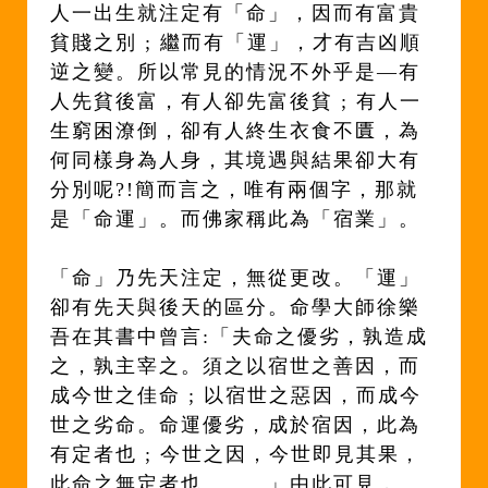
人一出生就注定有「命」，因而有富貴
貧賤之別 ; 繼而有「運」，才有吉凶順
逆之變。所以常見的情況不外乎是—有
人先貧後富，有人卻先富後貧 ; 有人一
生窮困潦倒，卻有人終生衣食不匱，為
何同樣身為人身，其境遇與結果卻大有
分別呢?!簡而言之，唯有兩個字，那就
是「命運」。而佛家稱此為「宿業」。
「命」乃先天注定，無從更改。「運」
卻有先天與後天的區分。命學大師徐樂
吾在其書中曾言:「夫命之優劣，孰造成
之，孰主宰之。須之以宿世之善因，而
成今世之佳命 ; 以宿世之惡因，而成今
世之劣命。命運優劣，成於宿因，此為
有定者也 ; 今世之因，今世即見其果，
此命之無定者也……。」由此可見，