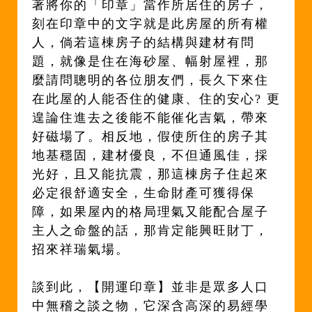
著將你的「印章」當作所居住的房子，
刻在印章中的文字就是此房屋的所有權
人，倘若這棟房子的結構與建材有問
題，就像是住在海砂屋、幅射屋裡，那
麼請問聰明的各位朋友們，長久下來住
在此屋的人能否住的健康、住的安心? 更
遑論住進去之後能不能催化吉氣，帶來
好磁場了。相反地，假使所住的房子其
地基穩固，建材優良，不但通風佳，採
光好，且又能抗震，那這棟房子住起來
必定很舒適安全，生命財產可獲得保
障，如果屋內的格局理氣又能配合屋子
主人之命盤的話，那肯定能興旺財丁，
招來祥瑞氣場。
談到此，【開運印章】並非是眾多人口
中無稽之談之物，它深含高深的易經學