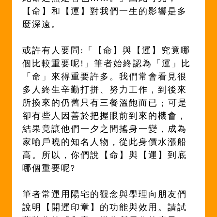
【命】和【運】對我們一生的影響是多
麼深遠。
或許有人要問:「【命】與【運】究竟哪
個比較重要呢!」筆者始終認為「運」比
「命」來得重要許多。我們常會看見很
多人終生辛勤打拼、努力工作，到後來
所換來的仍舊只有三餐溫飽而已 ; 可是
卻有些人因善於把握眼前到來的機會，
結果竟讓他們一夕之間搖身一變，成為
家喻戶曉的知名人物，從此身價水漲船
高。所以，你們說【命】與【運】到底
哪個重要呢?
筆者常運用陽宅的觀念與學理向朋友們
說明【開運印章】的功能與效用。請試