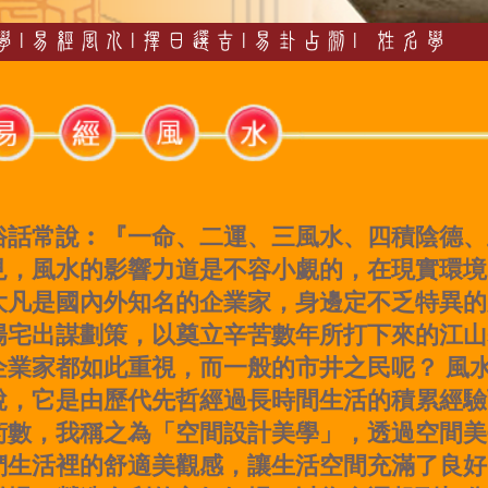
|
|
|
|
俗話常說︰『一命、二運、三風水、四積陰德、
見，風水的影響力道是不容小覷的，在現實環境
大凡是國內外知名的企業家，身邊定不乏特異的
陽宅出謀劃策，以奠立辛苦數年所打下來的江山
企業家都如此重視，而一般的市井之民呢？ 風
說，它是由歷代先哲經過長時間生活的積累經驗
術數，我稱之為「空間設計美學」，透過空間美
們生活裡的舒適美觀感，讓生活空間充滿了良好