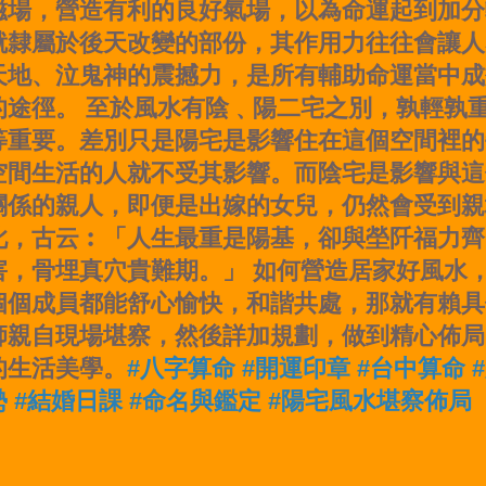
磁場，營造有利的良好氣場，以為命運起到加分
就隸屬於後天改變的部份，其作用力往往會讓人
天地、泣鬼神的震撼力，是所有輔助命運當中成
的途徑。 至於風水有陰﹑陽二宅之別，孰輕孰重
等重要。差別只是陽宅是影響住在這個空間裡的
空間生活的人就不受其影響。而陰宅是影響與這
關係的親人，即便是出嫁的女兒，仍然會受到親
此，古云︰「人生最重是陽基，卻與塋阡福力齊
害，骨埋真穴貴難期。」 如何營造居家好風水
個個成員都能舒心愉快，和諧共處，那就有賴具
師親自現場堪察，然後詳加規劃，做到精心佈局
的生活美學。
#八字算命 #開運印章 #台中算命 
勢 #結婚日課 #命名與鑑定 #陽宅風水堪察佈局