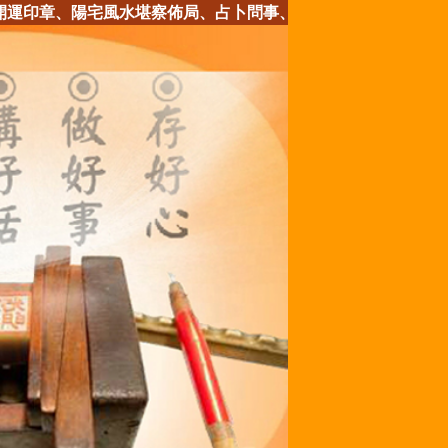
陽宅風水堪察佈局、占卜問事、新生兒或公司取名、嫁娶合婚、聚寶