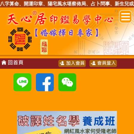
八字算命、開運印章、陽宅風水堪察佈局、占卜問事、新生兒或公司