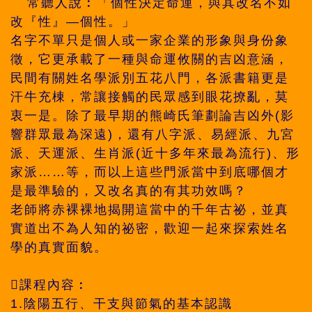
常聽人說︰「個性決定命運，與其改名不如
改『性』—個性。」
名字不單只是個人或一家企業的形象與身份象
徵，它更承載了一種與命運攸關的吉凶意涵，
民間有關姓名學派別五花八門，各派書籍更是
汗牛充棟，常讓接觸的民眾感到眼花撩亂，莫
衷一是。除了最早期的熊崎氏筆劃論吉凶外(影
響群眾最為深遠)，還有八字派、易經派、九宮
派、天運派、生肖派(近十多年來最為流行)、形
家派……等，而以上這些門派當中到底哪個才
是最準驗的，又改名真的有其功效嗎？
老師將赤裸裸地揭開這當中的千年古祕，並真
實道出不為人知的祕密，歡迎一起來探索姓名
學的真實面貌。
課程內容︰
1.陰陽五行、干支與節氣的基本認識