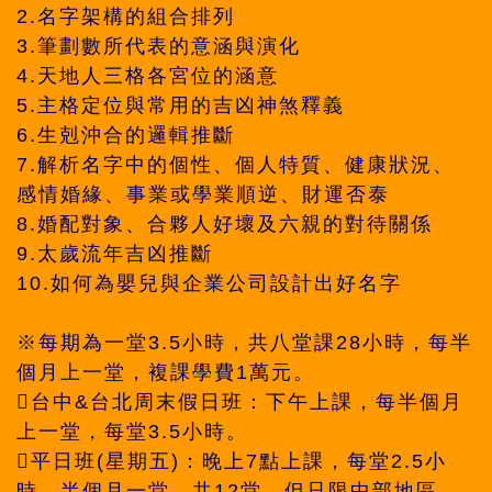
2.名字架構的組合排列
3.筆劃數所代表的意涵與演化
4.天地人三格各宮位的涵意
5.主格定位與常用的吉凶神煞釋義
6.生剋沖合的邏輯推斷
7.解析名字中的個性、個人特質、健康狀況、
感情婚緣、事業或學業順逆、財運否泰
8.婚配對象、合夥人好壞及六親的對待關係
9.太歲流年吉凶推斷
10.如何為嬰兒與企業公司設計出好名字
※每期為一堂3.5小時，共八堂課28小時，每半
個月上一堂，複課學費1萬元。
台中&台北周末假日班：下午上課，每半個月
上一堂，每堂3.5小時。
平日班(星期五)：晚上7點上課，每堂2.5小
時，半個月一堂，共12堂，但只限中部地區。